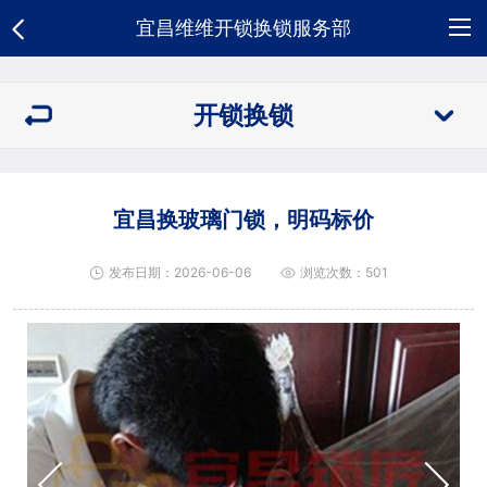
宜昌维维开锁换锁服务部
网
开锁换锁
站
关
首
于
开
宜昌换玻璃门锁，明码标价
页
我
锁
新
发布日期：2026-06-06
浏览次数：501
们
换
闻
荣
锁
资
誉
合
讯
资
作
人
质
客
才
招