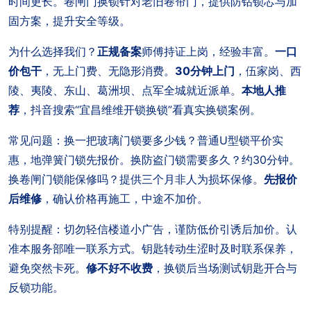
时间更长。卷闸门换锁针对老旧卷帘门，提供防钻锁芯与加
固方案，提升安全等级。
为什么选择我们？
正规备案
师傅持证上岗，经验丰富。
一口
价包干
，无上门费、无隐形消费。
30分钟上门
，伍家岗、西
陵、夷陵、东山、葛洲坝、点军全城就近派单。
本地人推
荐
，抖音搜索“宜昌维维开锁换锁”看真实换锁案例。
常见问题：换一把玻璃门锁要多少钱？普通U型锁平价实
惠，地弹簧门锁先报价。换防盗门锁需要多久？约30分钟。
换卷闸门锁能保修吗？提供三个月非人为损坏保修。
先报价
后维修
，确认价格再施工，中途不加价。
特别提醒：切勿轻信楼道小广告，谨防低价引诱后加价。认
准本服务部唯一联系方式。钥匙转动生涩时及时联系保养，
避免突然卡死。
修不好不收费
，换锁后当场测试钥匙开合与
反锁功能。