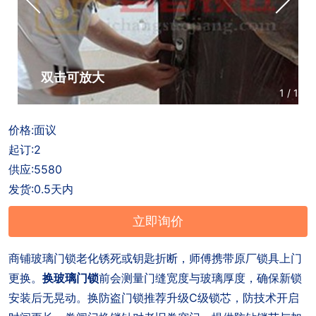
户
招
商
联
聘
合
系
作
方
双击可放大
1
/
1
式
价格:面议
起订:2
供应:5580
发货:0.5天内
立即询价
商铺玻璃门锁老化锈死或钥匙折断，师傅携带原厂锁具上门
更换。
换玻璃门锁
前会测量门缝宽度与玻璃厚度，确保新锁
安装后无晃动。换防盗门锁推荐升级C级锁芯，防技术开启