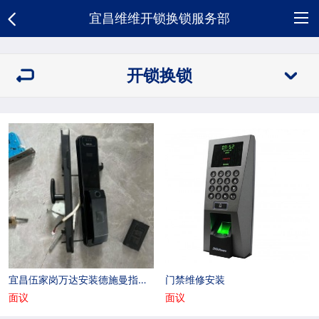
宜昌维维开锁换锁服务部
网
开锁换锁
站
关
首
于
开
页
我
锁
新
们
换
闻
荣
锁
资
誉
合
讯
资
作
人
宜昌伍家岗万达安装德施曼指纹锁
门禁维修安装
质
客
才
招
面议
面议