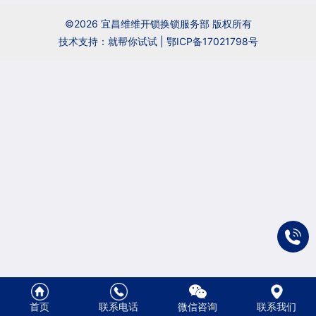
户
招
商
联
©2026 宜昌维维开锁换锁服务部 版权所有
技术支持：就帮你试试 |
鄂ICP备17021798号
聘
合
系
作
方
式
首页
联系电话
微信咨询
联系我们