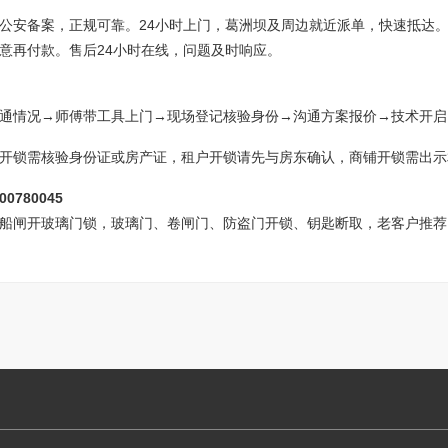
公安备案，正规可靠。24小时上门，葛洲坝及周边就近派单，快速抵达
意再付款。售后24小时在线，问题及时响应。
通情况→师傅带工具上门→现场登记核验身份→沟通方案报价→技术开启
开锁需核验身份证或房产证，租户开锁请先与房东确认，商铺开锁需出示
00780045
船闸开玻璃门锁，玻璃门、卷闸门、防盗门开锁、钥匙断取，老客户推荐