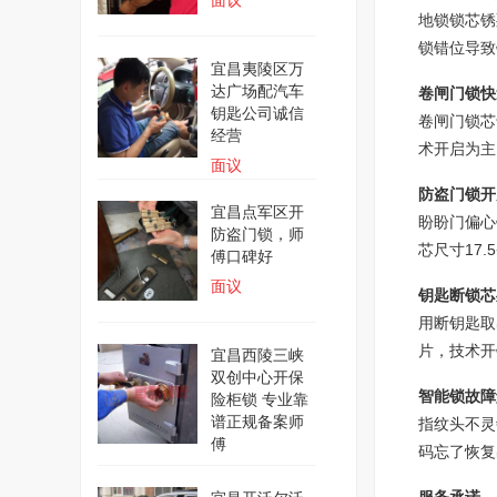
面议
地锁锁芯锈
锁错位导致
宜昌夷陵区万
达广场配汽车
卷闸门锁快
钥匙公司诚信
卷闸门锁芯
经营
术开启为主
面议
防盗门锁开
宜昌点军区开
盼盼门偏心
防盗门锁，师
芯尺寸17
傅口碑好
面议
钥匙断锁芯
用断钥匙取
片，技术开
宜昌西陵三峡
双创中心开保
智能锁故障
险柜锁 专业靠
谱正规备案师
指纹头不灵
傅
码忘了恢复
面议