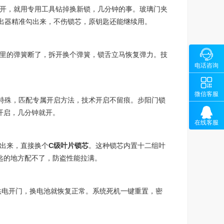
开，就用专用工具钻掉换新锁，几分钟的事。玻璃门夹
出器精准勾出来，不伤锁芯，原钥匙还能继续用。

里的弹簧断了，拆开换个弹簧，锁舌立马恢复弹力。技
咨询
13100
电话咨询

微
微信客服
锁体特殊，匹配专属开启方法，技术开启不留痕。步阳门锁

术开启，几分钟就开。
在线客服
出来，直接换个
C级叶片锁芯
。这种锁芯内置十二组叶
匙的地方配不了，防盗性能拉满。
时供电开门，换电池就恢复正常。系统死机一键重置，密