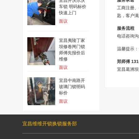
服务承诺
宜昌开沃尔沃
车锁 明码标价
工商注册、
快速上门
匙，客户满
面议
服务流程
电话咨询沟
宜昌夷陵丁家
坝修卷闸门锁
温馨提示：
师傅先报价后
维修
郑师傅 131
面议
宜昌葛洲坝
宜昌中南路开
玻璃门锁明码
标价
面议
宜昌维维开锁换锁服务部