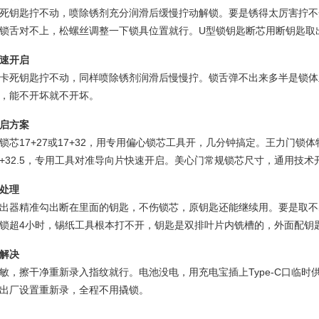
死钥匙拧不动，喷除锈剂充分润滑后缓慢拧动解锁。要是锈得太厉害拧不
锁舌对不上，松螺丝调整一下锁具位置就行。U型锁钥匙断芯用断钥匙取
速开启
卡死钥匙拧不动，同样喷除锈剂润滑后慢慢拧。锁舌弹不出来多半是锁体
，能不开坏就不开坏。
启方案
锁芯17+27或17+32，用专用偏心锁芯工具开，几分钟搞定。王力门
.5+32.5，专用工具对准导向片快速开启。美心门常规锁芯尺寸，通用技
处理
出器精准勾出断在里面的钥匙，不伤锁芯，原钥匙还能继续用。要是取不
锁超4小时，锡纸工具根本打不开，钥匙是双排叶片内铣槽的，外面配钥
解决
敏，擦干净重新录入指纹就行。电池没电，用充电宝插上Type-C口临
出厂设置重新录，全程不用撬锁。