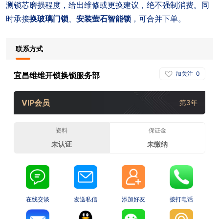
测锁芯磨损程度，给出维修或更换建议，绝不强制消费。同
时承接
换玻璃门锁
、
安装萤石智能锁
，可合并下单。
联系方式
加关注
0
宜昌维维开锁换锁服务部
VIP会员
第3年
资料
保证金
未认证
未缴纳
在线交谈
发送私信
添加好友
拨打电话