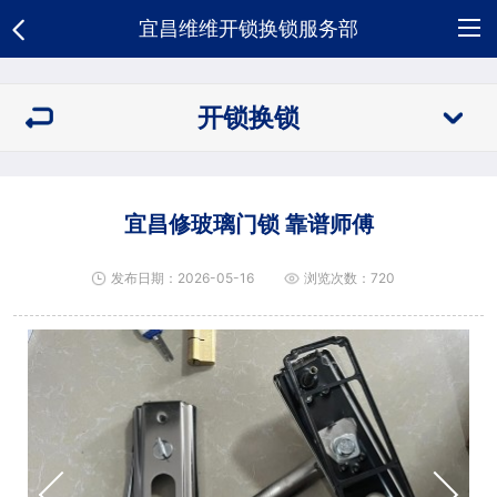
宜昌维维开锁换锁服务部
网
开锁换锁
站
关
首
于
开
宜昌修玻璃门锁 靠谱师傅
页
我
锁
新
发布日期：2026-05-16
浏览次数：720
们
换
闻
荣
锁
资
誉
合
讯
资
作
人
质
客
才
招