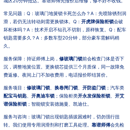
城区20分钟抵达。靠谱师傅先报价后维修，修不好不收钱。
常见问题：Q：玻璃门地簧锁卡死怎么办？A：先喷除锈剂润
滑，若仍无法转动则需更换锁体。Q：
开虎牌保险柜锁
会破
坏柜体吗？A：技术开启不钻孔不切割，原样恢复。Q：配车
钥匙需要多久？A：多数车型20分钟，部分豪车需解码稍
久。
服务保障：持证师傅上岗，
修玻璃门锁
前会检查门体是否下
沉，调整地簧位置。更换锁芯提供三个月质保，同一故障免
费返修。夜间上门不加收费用，电话报价即结算价。
服务项目：
修玻璃门锁
、
换卷闸门锁
、
开防盗门锁
；汽车类
配宝马钥匙
、
开奥迪车锁
；保险柜类
开永发保险柜锁
、
开艾
谱保险柜锁
；智能锁安装德施曼、凯迪仕。
服务与咨询：玻璃门锁出现钥匙插拔困难时，切勿强行扭
转。我们使用专用润滑剂和打磨工具处理。
靠谱师傅
会先检